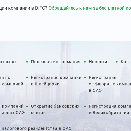
ции компании в DIFC?
Обращайтесь к нам за бесплатной к
 отзывы
Полезная информация
Новости
Кон
ии по
Регистрация компаний
Регистрация
и компаний
в Швейцарии
оффшорных компа
в ОАЭ
я компаний
Открытие банковских
Регистрация комп
х зонах ОАЭ
счетов
в Великобритании
 налогового резидентства в ОАЭ