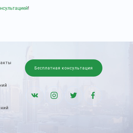
онсультацией
!
такты
Бесплатная консультация
ний
аний