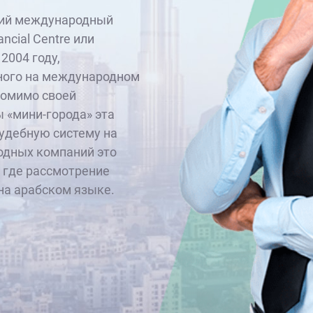
кий международный
ancial Centre или
2004 году,
нного на международном
Помимо своей
 «мини-города» эта
удебную систему на
одных компаний это
 где рассмотрение
на арабском языке.